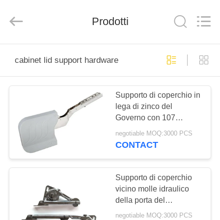
INTERNATIONAL
INDUSTRY
LIMITED.
Prodotti
All
Rights
Reserved.
Developed
by
CASA
ECER
cabinet lid support hardware
PRODOTTI
Supporto di coperchio in
lega di zinco del
CIRCA
Governo con 107
NOI
capacità di carico di Max
negotiable MOQ:3000 PCS
Opening Angle 5kg di
CONTACT
grado
GIRO
DELLA
Supporto di coperchio
vicino molle idraulico
FABBRICA
della porta del
Governo/soggiorno
negotiable MOQ:3000 PCS