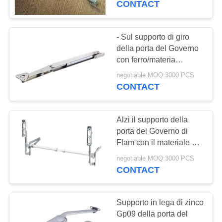
CONTACT
uniformemente
- Sul supporto di giro
della porta del Governo
con ferro/materia
plastica 60N/100N
negotiable MOQ:3000 PCS
CONTACT
Alzi il supporto della
porta del Governo di
Flam con il materiale del
ferro della plastica della
negotiable MOQ:3000 PCS
lega di alluminio
CONTACT
Supporto in lega di zinco
Gp09 della porta del