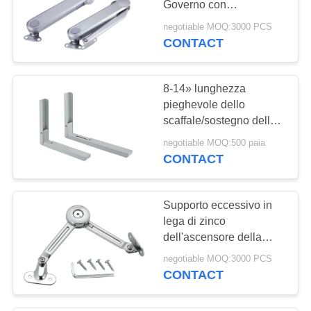
Governo con
nichel/rivestimento
negotiable MOQ:3000 PCS
cromato
CONTACT
8-14» lunghezza
pieghevole dello
scaffale/sostegno della
parete di sostegno della
negotiable MOQ:500 paia
porta del Governo
CONTACT
regolabile
Supporto eccessivo in
lega di zinco
dell'ascensore della
porta del Governo di
negotiable MOQ:3000 PCS
giro, soggiorni idraulici
CONTACT
dell'armadietto della
cucina