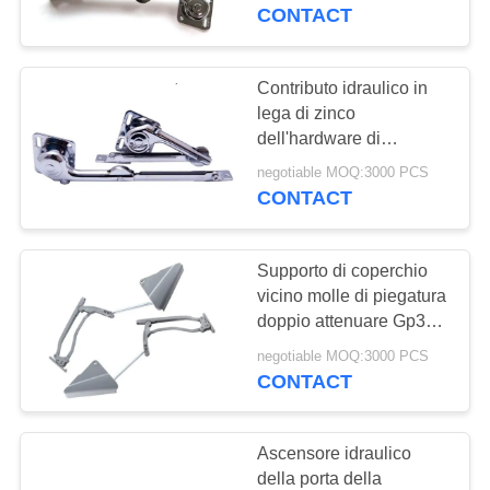
CONTROLLO
durevole della porta
CONTACT
dell'armadietto
DI
QUALITÀ
Contributo idraulico in
lega di zinco
dell'hardware di
CONTATTICI
soggiorno del coperchio
negotiable MOQ:3000 PCS
alla porta del Governo
CONTACT
RICHIEDA
della mobilia
UNA
Supporto di coperchio
CITAZIONE
vicino molle di piegatura
doppio attenuare Gp305
con spruzzo dipinto
MAPPA
negotiable MOQ:3000 PCS
CONTACT
DEL
SITO
Ascensore idraulico
della porta della