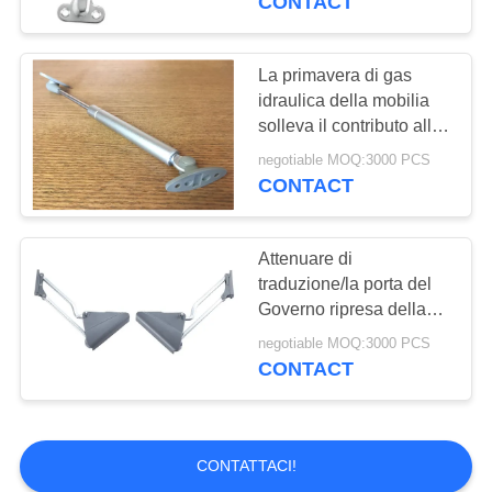
CONTACT
gas/rivestimento di
Chrome
La primavera di gas
idraulica della mobilia
solleva il contributo alla
porta armadietto/del
negotiable MOQ:3000 PCS
Governo
CONTACT
Attenuare di
traduzione/la porta del
Governo ripresa della
rampa solleva il
negotiable MOQ:3000 PCS
supporto senza rumore
CONTACT
CONTATTACI!