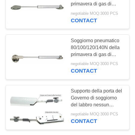
PRIVACY
primavera di gas di
POLICY
sostegno della porta del
negotiable MOQ:3000 PCS
Governo della mobilia
CONTACT
della sostituzione
Soggiorno pneumatico
80/100/120/140N della
primavera di gas di
sostegno della porta del
negotiable MOQ:3000 PCS
Governo della mobilia
CONTACT
Supporto della porta del
Governo di soggiorno
del labbro nessun
rumore con la funzione
negotiable MOQ:3000 PCS
superiore /inferiore
CONTACT
dell'amplificatore