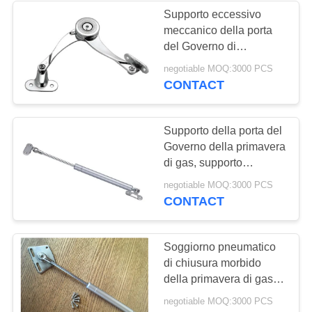
Supporto eccessivo
meccanico della porta
del Governo di
giro/soggiorno idraulico
negotiable MOQ:3000 PCS
in lega di zinco della
CONTACT
porta
Supporto della porta del
Governo della primavera
di gas, supporto
d'acciaio senza cuciture
negotiable MOQ:3000 PCS
dell'ascensore della
CONTACT
porta del Governo
Soggiorno pneumatico
di chiusura morbido
della primavera di gas di
sostegno della porta del
negotiable MOQ:3000 PCS
Governo che corre