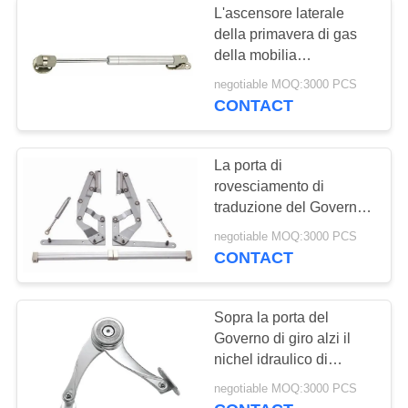
L'ascensore laterale
della primavera di gas
della mobilia
dell'installazione, porta
negotiable MOQ:3000 PCS
del Governo solleva il
CONTACT
supporto pneumatico
La porta di
rovesciamento di
traduzione del Governo
solleva le larghezze
negotiable MOQ:3000 PCS
pneumatica 500 -
CONTACT
900mm di sostegno
Sopra la porta del
Governo di giro alzi il
nichel idraulico di
sostegno della
negotiable MOQ:3000 PCS
primavera di