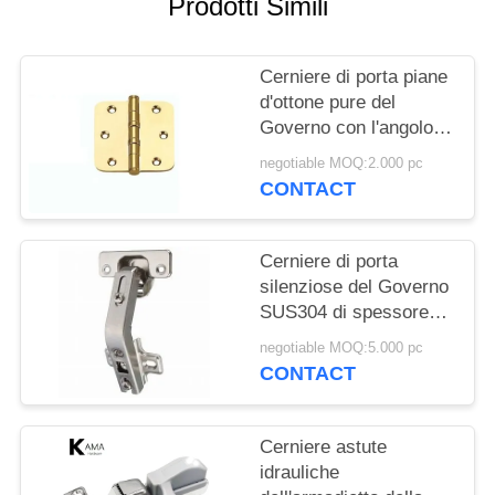
Prodotti Simili
PRIVACY
POLICY
Cerniere di porta piane
d'ottone pure del
Governo con l'angolo
rotondo e 3" con
negotiable MOQ:2.000 pc
cuscinetto a sfera/4"
CONTACT
cerniera di porta
resistente commerciale
Cerniere di porta
silenziose del Governo
SUS304 di spessore
3.0mm BSN
negotiable MOQ:5.000 pc
CONTACT
Cerniere astute
idrauliche