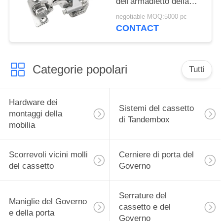
dell'armadietto della
cucina di tocco delle
negotiable MOQ:5000 pc
cerniere di porta del
CONTACT
Governo IP55
Categorie popolari
Tutti
Hardware dei
Sistemi del cassetto
montaggi della
di Tandembox
mobilia
Scorrevoli vicini molli
Cerniere di porta del
del cassetto
Governo
Serrature del
Maniglie del Governo
cassetto e del
e della porta
Governo