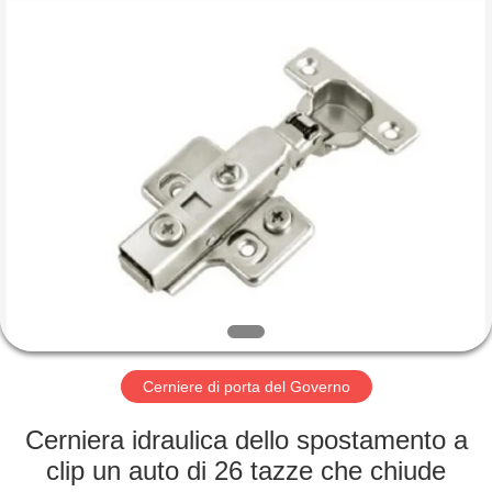
INTERNATIONAL
INDUSTRY
LIMITED.
All
Rights
Reserved.
Developed
by
CASA
ECER
PRODOTTI
CIRCA
NOI
GIRO
DELLA
Cerniere di porta del Governo
FABBRICA
Cerniera idraulica dello spostamento a
clip un auto di 26 tazze che chiude