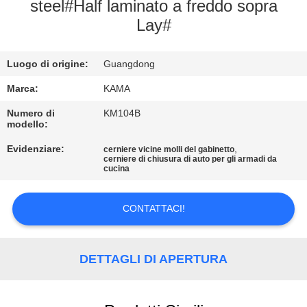
CONTROLLO
steel#Half laminato a freddo sopra
Lay#
DI
QUALITÀ
Luogo di origine:
Guangdong
CONTATTICI
Marca:
KAMA
Numero di
KM104B
modello:
RICHIEDA
Evidenziare:
,
cerniere vicine molli del gabinetto
UNA
cerniere di chiusura di auto per gli armadi da
cucina
CITAZIONE
CONTATTACI!
MAPPA
DEL
DETTAGLI DI APERTURA
SITO