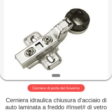
-
2026
KAMA
INTERNATIONAL
INDUSTRY
LIMITED.
All
Rights
CASA
Reserved.
Developed
by
ECER
PRODOTTI
CIRCA
NOI
GIRO
DELLA
Cerniere di porta del Governo
FABBRICA
Cerniera idraulica chiusura d'acciaio di
auto laminata a freddo #Inset# di vetro