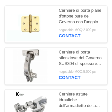
PRIVACY
POLICY
Cerniere di porta piane
d'ottone pure del
Governo con l'angolo
rotondo e 3" con
negotiable MOQ:2.000 pc
cuscinetto a sfera/4"
CONTACT
cerniera di porta
resistente commerciale
Cerniere di porta
silenziose del Governo
SUS304 di spessore
3.0mm BSN
negotiable MOQ:5.000 pc
CONTACT
Cerniere astute
idrauliche
dell'armadietto della
cucina di tocco delle