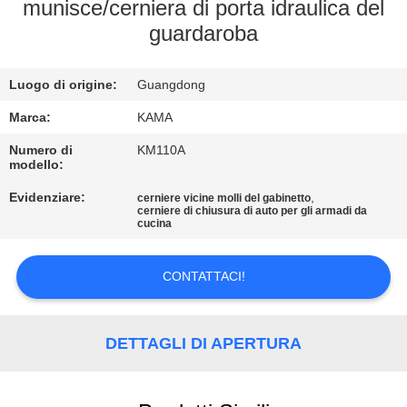
CONTROLLO
munisce/cerniera di porta idraulica del
guardaroba
DI
QUALITÀ
Luogo di origine:
Guangdong
CONTATTICI
Marca:
KAMA
Numero di
KM110A
modello:
RICHIEDA
Evidenziare:
,
cerniere vicine molli del gabinetto
UNA
cerniere di chiusura di auto per gli armadi da
cucina
CITAZIONE
CONTATTACI!
MAPPA
DEL
DETTAGLI DI APERTURA
SITO