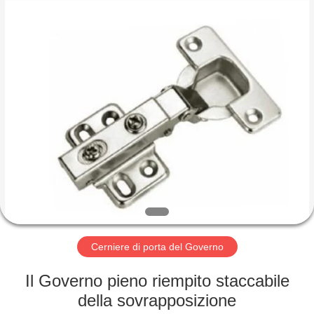
-
2026
KAMA
INTERNATIONAL
INDUSTRY
LIMITED.
All
Rights
CASA
Reserved.
Developed
by
ECER
PRODOTTI
CIRCA
NOI
GIRO
DELLA
Cerniere di porta del Governo
FABBRICA
Il Governo pieno riempito staccabile
della sovrapposizione