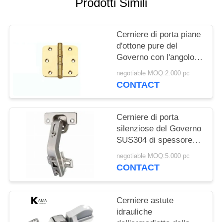
Prodotti Simili
PRIVACY
POLICY
Cerniere di porta piane
d'ottone pure del
Governo con l'angolo
rotondo e 3" con
negotiable MOQ:2.000 pc
cuscinetto a sfera/4"
CONTACT
cerniera di porta
resistente commerciale
Cerniere di porta
silenziose del Governo
SUS304 di spessore
3.0mm BSN
negotiable MOQ:5.000 pc
CONTACT
Cerniere astute
idrauliche