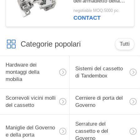
dell'armadietto della
cucina di tocco delle
negotiable MOQ:5000 pc
cerniere di porta del
CONTACT
Governo IP55
Categorie popolari
Tutti
Hardware dei
Sistemi del cassetto
montaggi della
di Tandembox
mobilia
Scorrevoli vicini molli
Cerniere di porta del
del cassetto
Governo
Serrature del
Maniglie del Governo
cassetto e del
e della porta
Governo