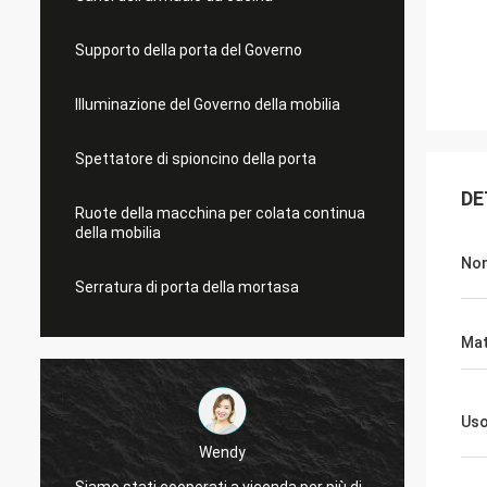
Supporto della porta del Governo
Illuminazione del Governo della mobilia
Spettatore di spioncino della porta
DE
Ruote della macchina per colata continua
della mobilia
Nom
Serratura di porta della mortasa
Mat
Us
Wendy
Siamo stati cooperati a vicenda per più di
Años di