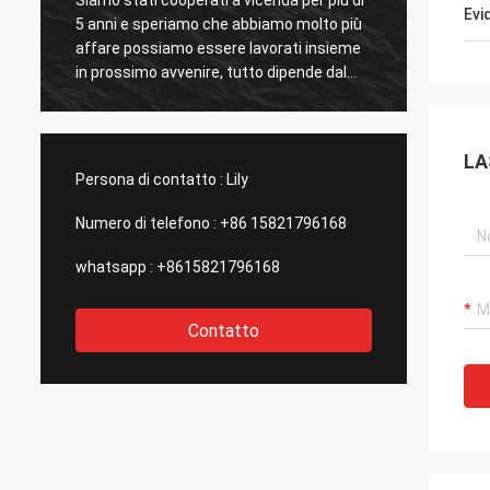
Evi
5 anni e speriamo che abbiamo molto più
nuestro
affare possiamo essere lavorati insieme
raggiro
s
in prossimo avvenire, tutto dipende dal
hemos 
grande e servizio efficiente di Kama e
mercan
dall'alta qualità dei prodotti.
servic
di com
LA
incenti
Persona di contatto :
Lily
Numero di telefono :
+86 15821796168
whatsapp :
+8615821796168
Contatto