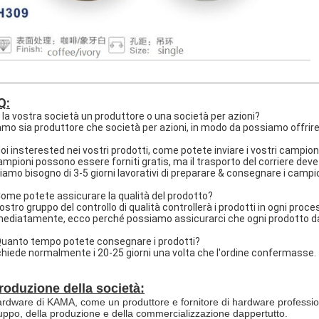
Q:
È la vostra società un produttore o una società per azioni?
iamo sia produttore che società per azioni, in modo da possiamo offrire 
Noi insterested nei vostri prodotti, come potete inviare i vostri campion
 campioni possono essere forniti gratis, ma il trasporto del corriere de
iamo bisogno di 3-5 giorni lavorativi di preparare & consegnare i campio
Come potete assicurare la qualità del prodotto?
l nostro gruppo del controllo di qualità controllerà i prodotti in ogni pr
ediatamente, ecco perché possiamo assicurarci che ogni prodotto da no
Quanto tempo potete consegnare i prodotti?
ichiede normalmente i 20-25 giorni una volta che l'ordine confermasse.
troduzione della società:
ardware di KAMA, come un produttore e fornitore di hardware professional
luppo, della produzione e della commercializzazione dappertutto.