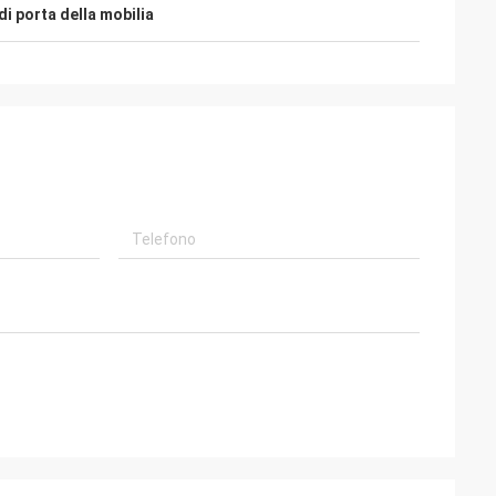
di porta della mobilia
os di varios di
5 anni e speriamo che abbiamo molto più
tado di hemos,
affare possiamo essere lavorati insieme
 dell'en di envios
in prossimo avvenire, tutto dipende dal
servicio y. Futuro
grande e servizio efficiente di Kama e
el cooperación
dall'alta qualità dei prodotti.
eremos.