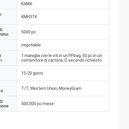
KAMA
i
KMH374
di
5000 pc
inimo
negotiable
i
1 maniglia con le viti in un PPbag, 50 pc in un
i
contenitore di cartone; O secondo richiesto
15-20 giorni
a
T/T, Western Union, MoneyGram
to
di
500.000 pc/mese
zione