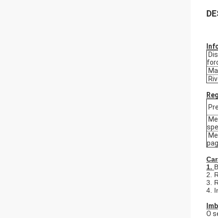
DE
Inf
Dis
for
Mat
Riv
Reg
Pre
Met
spe
Met
pa
Car
1.
B
2. 
3. 
4. 
Imb
O s