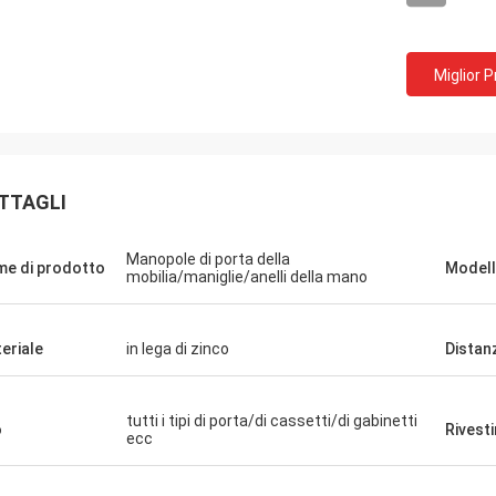
Miglior 
TTAGLI
Manopole di porta della
e di prodotto
Modelli
mobilia/maniglie/anelli della mano
eriale
in lega di zinco
Distan
tutti i tipi di porta/di cassetti/di gabinetti
o
Rivest
ecc
Fernando
Ana
 varios di por di proveedor di
Il empresa muy di buena 