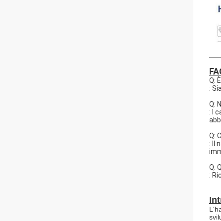
FA
Q: 
: S
Q: 
: I
abb
Q: 
: I
imm
Q: 
: R
In
L'h
svi