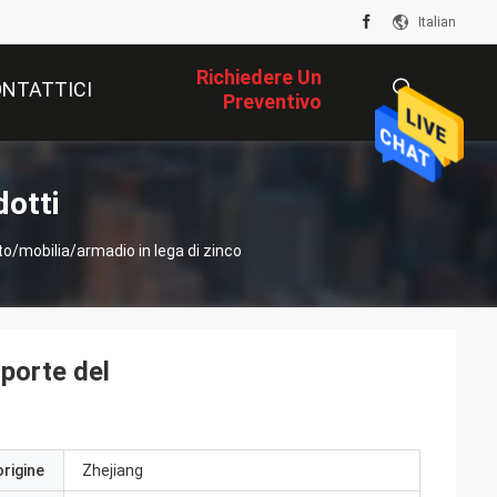
Italian
Richiedere Un
NTATTICI
Preventivo
描
dotti
o/mobilia/armadio in lega di zinco
述
 porte del
origine
Zhejiang