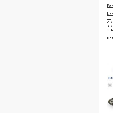
Por
Uso
1.
G
2. 
3. 
4. 
Opz