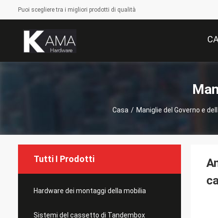
Puoi scegliere tra i migliori prodotti di qualità
C
Mani
Casa
/
Maniglie del Governo e del
Tutti I Prodotti
An
ca
Hardware dei montaggi della mobilia
Sistemi del cassetto di Tandembox