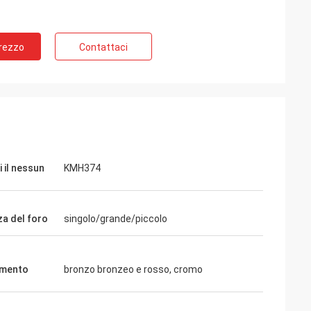
Prezzo
Contattaci
 il nessun
KMH374
za del foro
singolo/grande/piccolo
imento
bronzo bronzeo e rosso, cromo
Wendy
di una del que es
Siamo stati cooperati a vicenda per più di