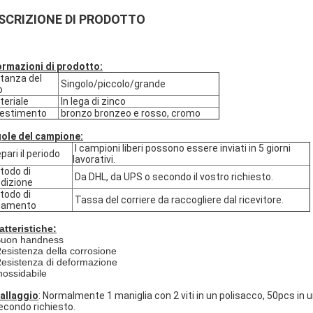
SCRIZIONE DI PRODOTTO
ormazioni di prodotto:
tanza del
Singolo/piccolo/grande
o
eriale
In lega di zinco
estimento
bronzo bronzeo e rosso, cromo
ole del campione:
I campioni liberi possono essere inviati in 5 giorni
pari il periodo
lavorativi.
odo di
Da DHL, da UPS o secondo il vostro richiesto.
dizione
odo di
Tassa del corriere da raccogliere dal ricevitore.
gamento
atteristiche:
uon handness
Resistenza della corrosione
Resistenza di deformazione
Inossidabile
allaggio
: Normalmente 1 maniglia con 2 viti in un polisacco, 50pcs in 
econdo richiesto.