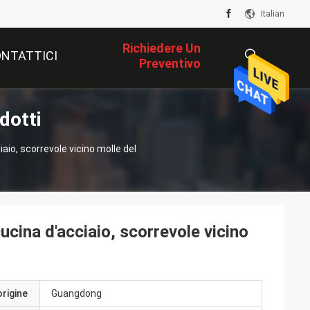
Italian
Richiedere Un
NTATTICI
Preventivo
dotti
描
aio, scorrevole vicino molle del
述
ucina d'acciaio, scorrevole vicino
origine
Guangdong