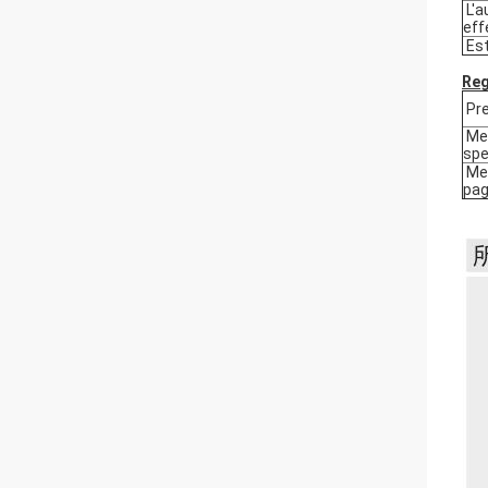
L'a
eff
Est
Reg
Pre
Met
spe
Met
pa