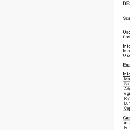
DE
Sca
Uso
Cas
Inf
Imb
O s
Por
Inf
Mat
Su 
Ade
& g
Riv
Lu
Cap
Car
ins
Fun