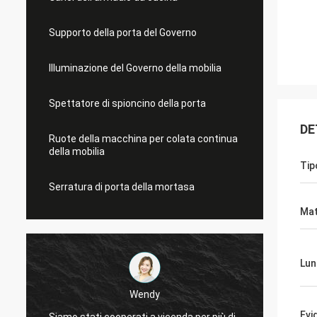
Supporto della porta del Governo
Illuminazione del Governo della mobilia
Spettatore di spioncino della porta
DE
Ruote della macchina per colata continua
della mobilia
Tip
Serratura di porta della mortasa
Mat
Lun
Wendy
Evi
Siamo stati cooperati a vicenda per più di
Años di