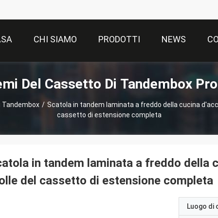
ASA
CHI SIAMO
PRODOTTI
NEWS
CO
emi Del Cassetto Di Tandembox Pro
di Tandembox
/
Scatola in tandem laminata a freddo della cucina d'acci
cassetto di estensione completa
atola in tandem laminata a freddo della c
lle del cassetto di estensione completa
Luogo di 