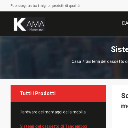
Puoi scegliere tra i migliori prodotti di qualità
C
Sist
Casa
/
Sistemi del cassetto 
Tutti I Prodotti
Sc
mo
Hardware dei montaggi della mobilia
Sistemi del cassetto di Tandembox