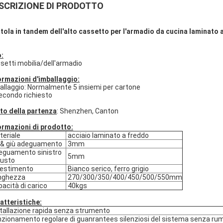
SCRIZIONE DI PRODOTTO
tola in tandem dell'alto cassetto per l'armadio da cucina laminato
:
setti mobilia/dell'armadio
ormazioni d'imballaggio:
allaggio: Normalmente 5 insiemi per cartone
econdo richiesto
to della partenza
: Shenzhen, Canton
ormazioni di prodotto:
eriale
acciaio laminato a freddo
& giù adeguamento
3mm
guamento sinistro
5mm
iusto
estimento
Bianco serico, ferro grigio
nghezza
270/300/350/400/450/500/550mm
acità di carico
40kgs
atteristiche:
tallazione rapida senza strumento
zionamento regolare di guanrantees silenziosi del sistema senza ru