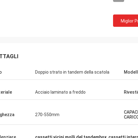
Miglior 
TTAGLI
o
Doppio strato in tandem della scatola
Modelli
eriale
Acciaio laminato a freddo
Rivest
CAPACI
ghezza
270-550mm
CARIC
Fernando
Ana
denziare
cassetti vicini molli del tandembox
,
cassetti inter
 varios di por di proveedor di
Il empresa muy di buena 