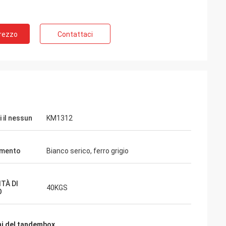
Prezzo
Contattaci
 il nessun
KM1312
imento
Bianco serico, ferro grigio
TÀ DI
40KGS
O
Wendy
ni del tandembox
di una del que es
Siamo stati cooperati a vicenda per più di