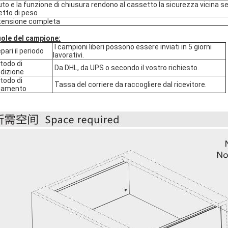
uto e la funzione di chiusura rendono al cassetto la sicurezza vicina s
etto di peso
ensione completa
ole del campione:
I campioni liberi possono essere inviati in 5 giorni
pari il periodo
lavorativi.
odo di
Da DHL, da UPS o secondo il vostro richiesto.
dizione
odo di
Tassa del corriere da raccogliere dal ricevitore.
gamento