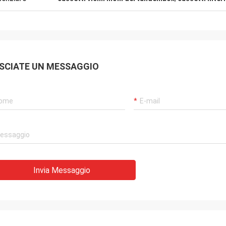
 di sido di Kama ha, ellos muy di
di Consideramos, ya di añ
 di experiencia di buena di tenido di
por di cooperando di es
di ahora di hasta, calidad muy di y
tienen muy buen il tiempo
cías de buena di profesional di
del calidad y di buena di 
io. Español dell'en del directamente
continuar di EL dell'en d
SCIATE UN MESSAGGIO
unicarnos del poder di EL di
della La di raggiro di Qu
vo es di gran dell'ONU
Invia Messaggio