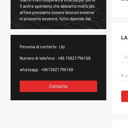
5 anni e speriamo che abbiamo molto più
nuestro
affare possiamo essere lavorati insieme
raggiro
s
in prossimo avvenire, tutto dipende dal
hemos 
grande e servizio efficiente di Kama e
mercan
dall'alta qualità dei prodotti.
servic
LA
di com
incenti
Persona di contatto :
Lily
Numero di telefono :
+86 15821796168
whatsapp :
+8615821796168
Contatto