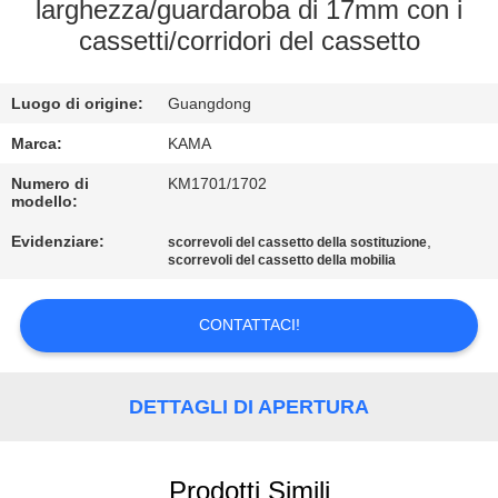
CONTROLLO
larghezza/guardaroba di 17mm con i
cassetti/corridori del cassetto
DI
QUALITÀ
Luogo di origine:
Guangdong
CONTATTICI
Marca:
KAMA
Numero di
KM1701/1702
modello:
RICHIEDA
Evidenziare:
,
scorrevoli del cassetto della sostituzione
UNA
scorrevoli del cassetto della mobilia
CITAZIONE
CONTATTACI!
MAPPA
DEL
DETTAGLI DI APERTURA
SITO
Prodotti Simili