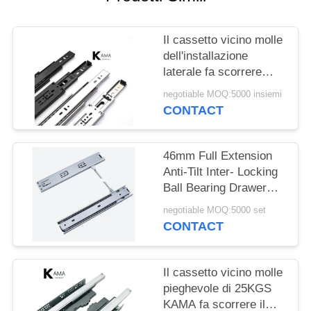
PRIVACY
POLICY
Il cassetto vicino molle
dell'installazione
laterale fa scorrere
l'auto che chiude il
negotiable MOQ:5000 insiemi
riciclaggio di 25000
CONTACT
volte
46mm Full Extension
Anti-Tilt Inter- Locking
Ball Bearing Drawer
Slide
negotiable MOQ:5000 set
CONTACT
Il cassetto vicino molle
pieghevole di 25KGS
KAMA fa scorrere il