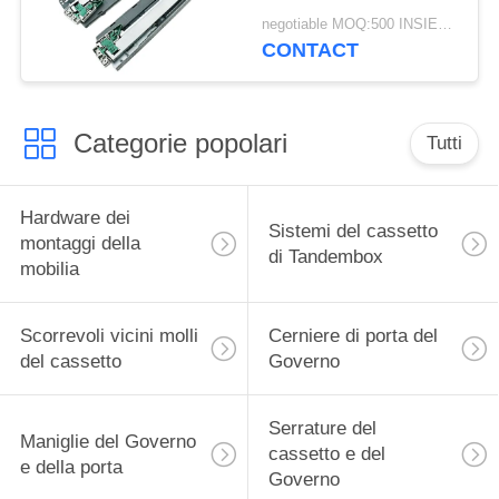
materiale d'acciaio
negotiable MOQ:500 INSIEMI/DIMENSIONE/COLORE
galvanizzato
CONTACT
Categorie popolari
Tutti
Hardware dei
Sistemi del cassetto
montaggi della
di Tandembox
mobilia
Scorrevoli vicini molli
Cerniere di porta del
del cassetto
Governo
Serrature del
Maniglie del Governo
cassetto e del
e della porta
Governo