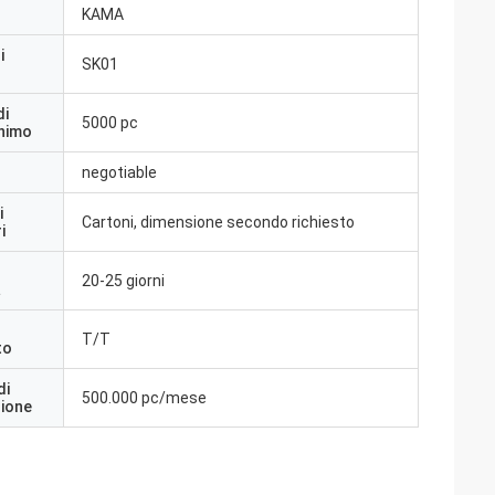
KAMA
i
SK01
di
5000 pc
inimo
negotiable
i
Cartoni, dimensione secondo richiesto
i
20-25 giorni
a
T/T
to
di
500.000 pc/mese
zione