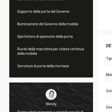
Supporto della porta del Governo
Illuminazione del Governo della mobilia
Spettatore di spioncino della porta
DE
Ruote della macchina per colata continua
della mobilia
Tip
Serratura di porta della mortasa
Mat
Col
Wendy
Us
Siamo stati cooperati a vicenda per più di
Años di