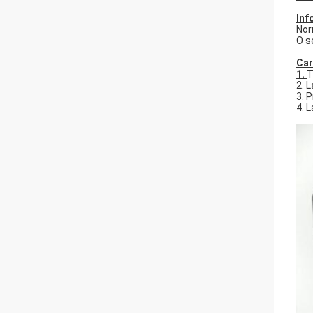
Inf
Nor
O s
Car
1.
T
2. 
3. 
4. 