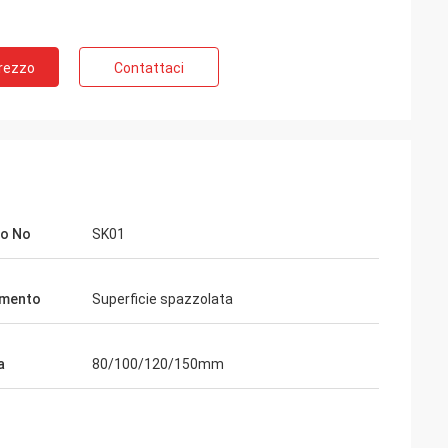
Prezzo
Contattaci
lo No
SK01
imento
Superficie spazzolata
a
80/100/120/150mm
Wendy
di una del que es
Siamo stati cooperati a vicenda per più di