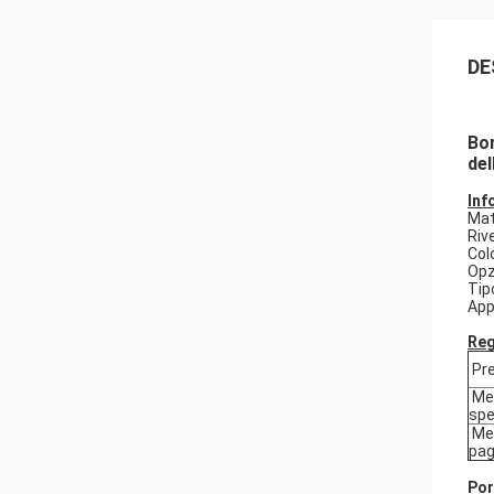
DE
Bor
del
Inf
Mate
Riv
Col
Opz
Tip
App
Reg
Pre
Met
spe
Met
pa
Por