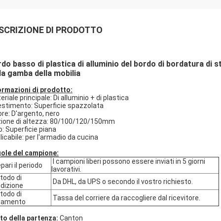
SCRIZIONE DI PRODOTTO
do basso di plastica di alluminio del bordo di bordatura di s
la gamba della mobilia
ormazioni di prodotto:
riale principale: Di alluminio + di plastica
estimento: Superficie spazzolata
ore: D'argento, nero
ione di altezza: 80/100/120/150mm
o: Superficie piana
licabile: per l'armadio da cucina
ole del campione:
I campioni liberi possono essere inviati in 5 giorni
pari il periodo
lavorativi.
odo di
Da DHL, da UPS o secondo il vostro richiesto.
dizione
odo di
Tassa del corriere da raccogliere dal ricevitore.
gamento
to della partenza:
Canton