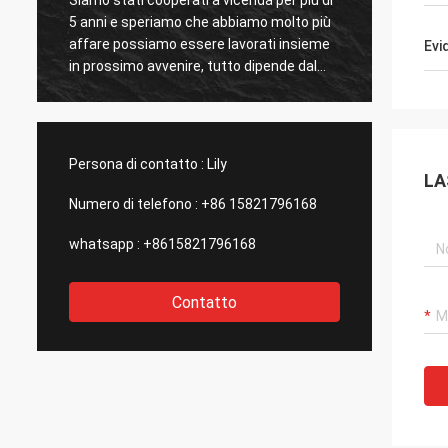
5 anni e speriamo che abbiamo molto più
nuestro
affare possiamo essere lavorati insieme
raggiro
Evi
s
in prossimo avvenire, tutto dipende dal
hemos 
grande e servizio efficiente di Kama e
mercan
dall'alta qualità dei prodotti.
servic
di com
incenti
Persona di contatto :
Lily
LA
Numero di telefono :
+86 15821796168
whatsapp :
+8615821796168
Contatto