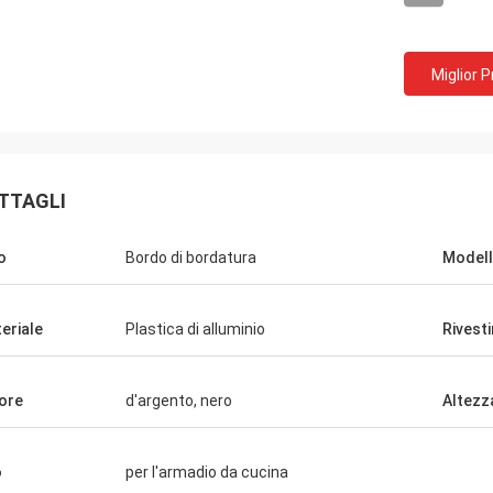
Miglior 
TTAGLI
o
Bordo di bordatura
Model
eriale
Plastica di alluminio
Rivest
ore
d'argento, nero
Altezz
Fernando
Ana
o
per l'armadio da cucina
 varios di por di proveedor di
Il empresa muy di buena 