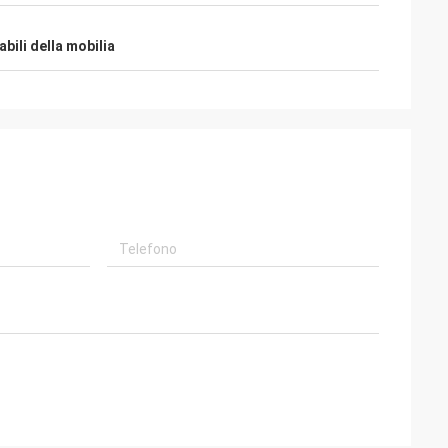
os di varios di
5 anni e speriamo che abbiamo molto più
tado di hemos,
affare possiamo essere lavorati insieme
abili della mobilia
 dell'en di envios
in prossimo avvenire, tutto dipende dal
servicio y. Futuro
grande e servizio efficiente di Kama e
el cooperación
dall'alta qualità dei prodotti.
eremos.