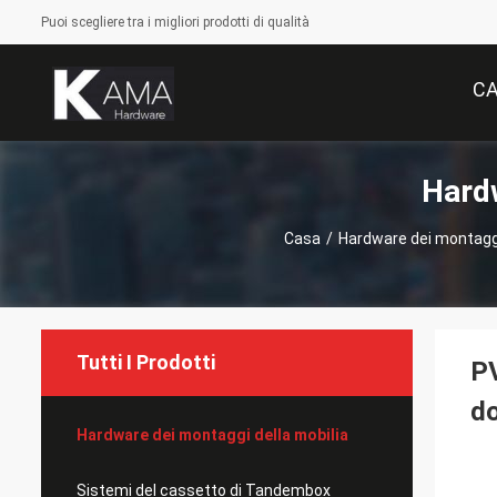
Puoi scegliere tra i migliori prodotti di qualità
C
Hardw
Casa
/
Hardware dei montaggi
Tutti I Prodotti
PV
do
Hardware dei montaggi della mobilia
Sistemi del cassetto di Tandembox