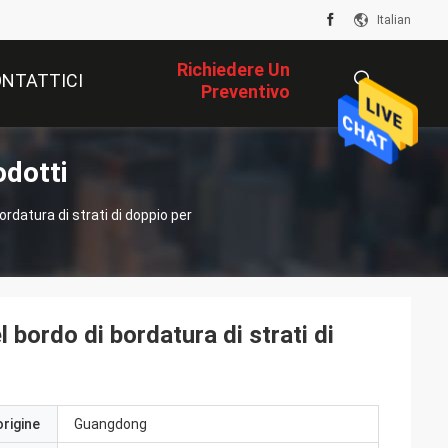
Italian
Richiedere Un
NTATTICI
Preventivo
odotti
描
ordatura di strati di doppio per
述
 bordo di bordatura di strati di
origine
Guangdong