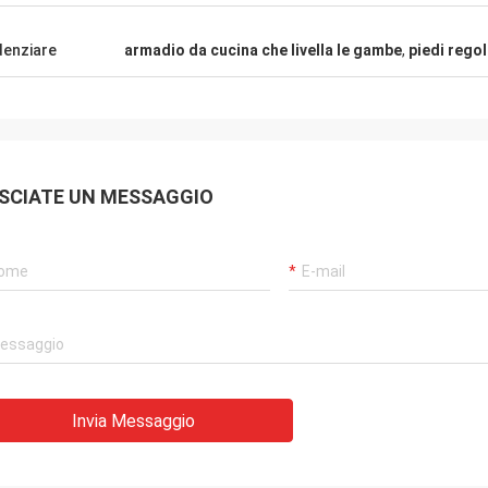
 di sido di Kama ha, ellos muy di
di Consideramos, ya di añ
 di experiencia di buena di tenido di
por di cooperando di es
denziare
armadio da cucina che livella le gambe
,
piedi regol
di ahora di hasta, calidad muy di y
tienen muy buen il tiempo
cías de buena di profesional di
del calidad y di buena di 
io. Español dell'en del directamente
continuar di EL dell'en d
unicarnos del poder di EL di
della La di raggiro di Qu
vo es di gran dell'ONU
SCIATE UN MESSAGGIO
Invia Messaggio