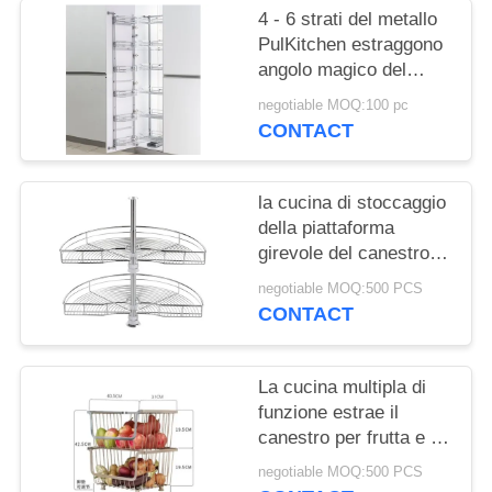
PRIVACY
4 - 6 strati del metallo
POLICY
PulKitchen estraggono
angolo magico del
classico scaffale/del
negotiable MOQ:100 pc
canestro il grande
CONTACT
la cucina di stoccaggio
della piattaforma
girevole del canestro
della parte girevole da
negotiable MOQ:500 PCS
180 gradi estrae il
CONTACT
canestro per la cucina
La cucina multipla di
funzione estrae il
canestro per frutta e la
verdura 195mm per
negotiable MOQ:500 PCS
strato