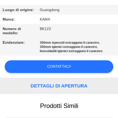
CONTROLLO
DI
Luogo di origine:
Guangdong
QUALITÀ
Marca:
KAMA
Numero di
BK123
modello:
CONTATTICI
Evidenziare:
,
300mm ispessiti estraggono il canestro
,
300mm igienici estraggono il canestro
RICHIEDA
Inossidabili igienici estraggono il canestro
UNA
CONTATTACI!
CITAZIONE
MAPPA
DETTAGLI DI APERTURA
DEL
SITO
Prodotti Simili