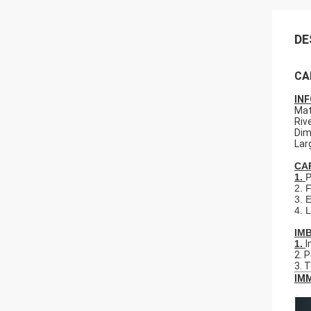
DE
CA
INF
Mat
Riv
Dim
Lar
CA
1.
P
2. F
3. 
4. 
IM
1.
I
2. 
3. 
IMM