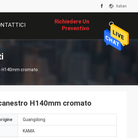
Italian
Richiedere Un
NTATTICI
Preventivo
描
i
tro H140mm cromato
述
il canestro H140mm cromato
origine
Guangdong
KAMA