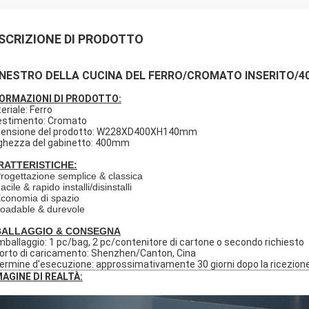
SCRIZIONE DI PRODOTTO
NESTRO DELLA CUCINA DEL FERRO/CROMATO INSERITO/
ORMAZIONI DI PRODOTTO:
eriale: Ferro
estimento: Cromato
ensione del prodotto: W228XD400XH140mm
ghezza del gabinetto: 400mm
RATTERISTICHE:
rogettazione semplice & classica
acile & rapido installi/disinstalli
Economia di spazio
Loadable & durevole
BALLAGGIO & CONSEGNA
mballaggio: 1 pc/bag, 2 pc/contenitore di cartone o secondo richiesto
Porto di caricamento: Shenzhen/Canton, Cina
Termine d'esecuzione: approssimativamente 30 giorni dopo la ricezione
AGINE DI REALTÀ: