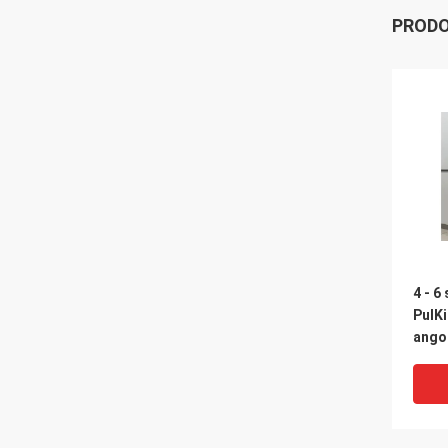
PRODO
4 - 6
PulK
ango
class
canes