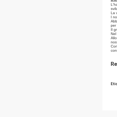
L'h
svi
La 
I no
Abb
per
Il 
Nel
All
nost
Con
cont
Re
Eti