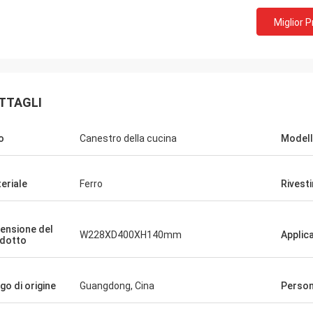
Miglior 
TTAGLI
o
Canestro della cucina
Modell
eriale
Ferro
Rivest
ensione del
W228XD400XH140mm
Applic
dotto
go di origine
Guangdong, Cina
Person
Fernando
Ana
 varios di por di proveedor di
Il empresa muy di buena 