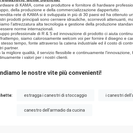
ardware di KAMA, come un produttore e fornitore di hardware professional
luppo, della produzione e della commercializzazione dappertutto.
vendita-rete di KAMA si è sviluppata in più di 30 paesi ed ha ottenuto u
stri prodotti principali sono cerniere idrauliche, scorrevoli attenuanti, ma
iamo l'attrezzatura alta tecnologia e gestione della produzione standard
 essere norme internazionali.
gruppo professionale di R & S ed innovazione di prodotto ci aiuta continua
 frattempo, siamo calorosamente welcom voi per fornire il disegno e cam
o stesso tempo, fonte attraverso la catena industriale ed il costo di co
ri partner.
 la migliore qualità, il servizio flessibile e continuamente l'innovazio
inuamente i valori per i nostri clienti.
ndiamo le nostre vite più convenienti!
chette:
estragga i canestri di stoccaggio
i canestri del
canestro dell'armadio da cucina