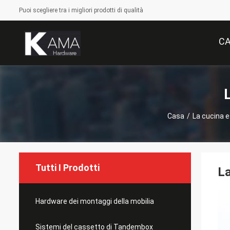
Puoi scegliere tra i migliori prodotti di qualità
C
Casa
/
La cucina e
Tutti I Prodotti
La
Hardware dei montaggi della mobilia
Sistemi del cassetto di Tandembox