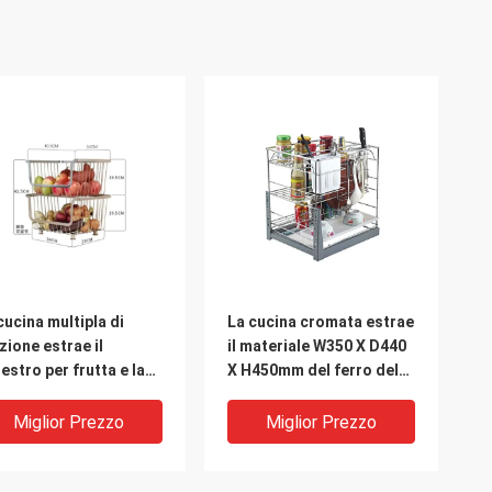
cucina multipla di
La cucina cromata estrae
zione estrae il
il materiale W350 X D440
estro per frutta e la
X H450mm del ferro del
dura 195mm per
canestro
ato
Miglior Prezzo
Miglior Prezzo