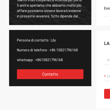
5 anni e speriamo che abbiamo molto più
nuestro
Evi
affare possiamo essere lavorati insieme
raggiro
s
in prossimo avvenire, tutto dipende dal
hemos 
grande e servizio efficiente di Kama e
mercan
dall'alta qualità dei prodotti.
servic
di com
incenti
Persona di contatto :
Lily
LA
Numero di telefono :
+86 15821796168
whatsapp :
+8615821796168
Contatto