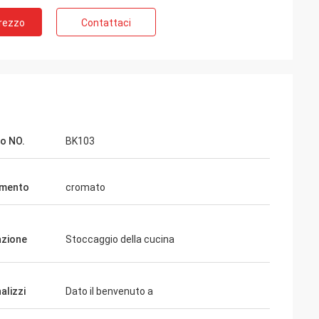
Prezzo
Contattaci
o NO.
BK103
imento
cromato
azione
Stoccaggio della cucina
alizzi
Dato il benvenuto a
Wendy
di una del que es
Siamo stati cooperati a vicenda per più di