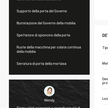
Supporto della porta del Governo
Illuminazione del Governo della mobilia
DE
Spettatore di spioncino della porta
Ruote della macchina per colata continua
Tip
della mobilia
Mat
Serratura di porta della mortasa
Dim
pro
Luo
Wendy
Siamo stati cooperati a vicenda per più di
Años di