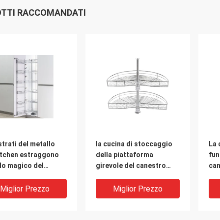
TTI RACCOMANDATI
 strati del metallo
la cucina di stoccaggio
La 
itchen estraggono
della piattaforma
fun
lo magico del
girevole del canestro
can
ico scaffale/del
della parte girevole da
ver
tro il grande
180 gradi estrae il
str
Miglior Prezzo
Miglior Prezzo
canestro per la cucina