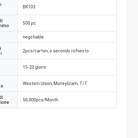
i
BK103
di
500 pc
inimo
negotiable
i
2pcs/carton, o secondo richiesto
i
15-20 giorni
a
Western Union, MoneyGram, T/T
to
di
50,000pcs/Month
zione