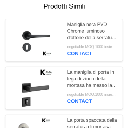
PRIVACY
Prodotti Simili
POLICY
Maniglia nera PVD
Chrome luminoso
d'ottone della serratura
di porta della mortasa
negotiable MOQ:1000 insiemi/colore
di spaccatura della
CONTACT
porta
La maniglia di porta in
lega di zinco della
mortasa ha messo la
serratura di porta
negotiable MOQ:1000 insiemi/colore
dell'interno della
CONTACT
camera da letto 58mm
La porta spaccata della
serratura di mortasa