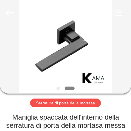
2026
KAMA
INTERNATIONAL
INDUSTRY
LIMITED.
All
Rights
Reserved.
CASA
Developed
by
ECER
PRODOTTI
CIRCA
NOI
GIRO
DELLA
Serratura di porta della mortasa
FABBRICA
Maniglia spaccata dell'interno della
serratura di porta della mortasa messa