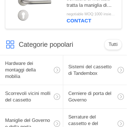
tratta la maniglia di
leva meccanica della
negotiable MOQ:1000 insiemi/colore
mortasa di acciaio
CONTACT
inossidabile 304
Categorie popolari
Tutti
Hardware dei
Sistemi del cassetto
montaggi della
di Tandembox
mobilia
Scorrevoli vicini molli
Cerniere di porta del
del cassetto
Governo
Serrature del
Maniglie del Governo
cassetto e del
e della porta