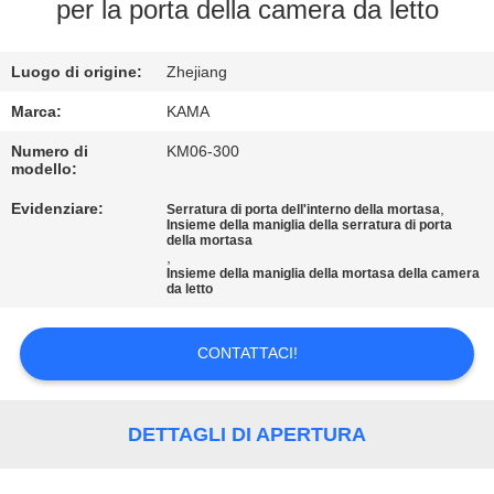
CONTROLLO
per la porta della camera da letto
DI
Luogo di origine:
Zhejiang
QUALITÀ
Marca:
KAMA
CONTATTICI
Numero di
KM06-300
modello:
Evidenziare:
,
Serratura di porta dell'interno della mortasa
RICHIEDA
Insieme della maniglia della serratura di porta
della mortasa
UNA
,
Insieme della maniglia della mortasa della camera
CITAZIONE
da letto
CONTATTACI!
MAPPA
DEL
SITO
DETTAGLI DI APERTURA