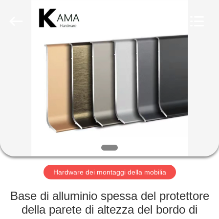
INTERNATIONAL
INDUSTRY
LIMITED.
All
Rights
Reserved.
Developed
by
CASA
ECER
PRODOTTI
CIRCA
NOI
GIRO
DELLA
Hardware dei montaggi della mobilia
FABBRICA
Base di alluminio spessa del protettore
della parete di altezza del bordo di