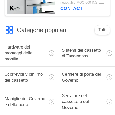
dell'ascensore della
negotiable MOQ:500 INSIEMI/SPEC.
porta del Governo di
CONTACT
spessore di 26mm
delicatamente calmo
Categorie popolari
Tutti
Hardware dei
Sistemi del cassetto
montaggi della
di Tandembox
mobilia
Scorrevoli vicini molli
Cerniere di porta del
del cassetto
Governo
Serrature del
Maniglie del Governo
cassetto e del
e della porta
Governo