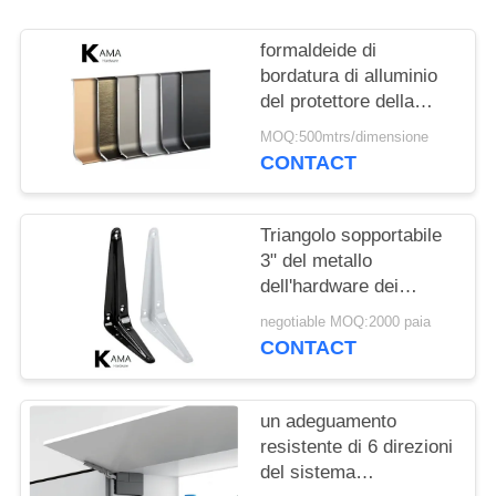
PRIVACY
POLICY
formaldeide di
bordatura di alluminio
del protettore della
parete del bordo di
MOQ:500mtrs/dimensione
profilo di 100mm libera
CONTACT
Triangolo sopportabile
3" del metallo
dell'hardware dei
montaggi della mobilia
negotiable MOQ:2000 paia
X 4" -- 16" X 18"
CONTACT
un adeguamento
resistente di 6 direzioni
del sistema