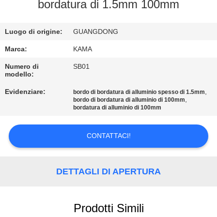
CONTROLLO
bordatura di 1.5mm 100mm
DI
Luogo di origine:
GUANGDONG
QUALITÀ
Marca:
KAMA
CONTATTICI
Numero di
SB01
modello:
Evidenziare:
,
bordo di bordatura di alluminio spesso di 1.5mm
RICHIEDA
,
bordo di bordatura di alluminio di 100mm
bordatura di alluminio di 100mm
UNA
CITAZIONE
CONTATTACI!
MAPPA
DETTAGLI DI APERTURA
DEL
SITO
Prodotti Simili