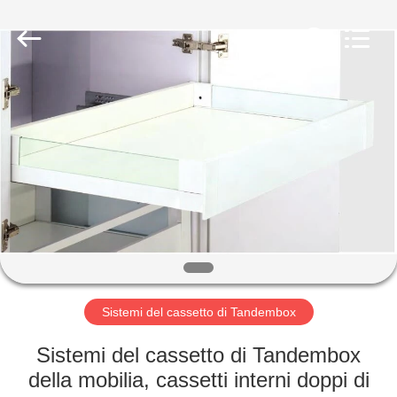
INTERNATIONAL
INDUSTRY
LIMITED.
All
Rights
Reserved.
Developed
by
CASA
ECER
PRODOTTI
CIRCA
NOI
GIRO
DELLA
Sistemi del cassetto di Tandembox
FABBRICA
Sistemi del cassetto di Tandembox
della mobilia, cassetti interni doppi di