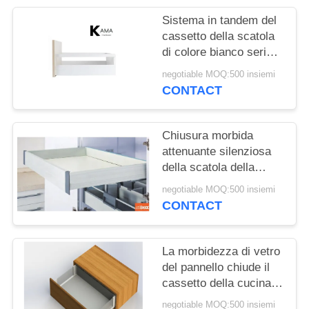
PRIVACY
Sistema in tandem del
POLICY
cassetto della scatola
di colore bianco serico
con la barra quadrata e
negotiable MOQ:500 insiemi
scorrevole di chiusura
CONTACT
molle per l'armadio da
cucina
Chiusura morbida
attenuante silenziosa
della scatola della
cucina del cassetto
negotiable MOQ:500 insiemi
dell'hardware interno in
CONTACT
tandem della mobilia
La morbidezza di vetro
del pannello chiude il
cassetto della cucina
dei sistemi del
negotiable MOQ:500 insiemi