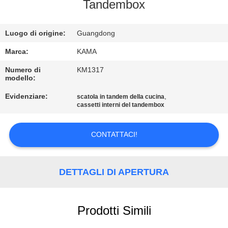
CONTROLLO
Tandembox
DI
Luogo di origine:
Guangdong
QUALITÀ
Marca:
KAMA
CONTATTICI
Numero di
KM1317
modello:
Evidenziare:
,
scatola in tandem della cucina
RICHIEDA
cassetti interni del tandembox
UNA
CITAZIONE
CONTATTACI!
MAPPA
DETTAGLI DI APERTURA
DEL
SITO
Prodotti Simili