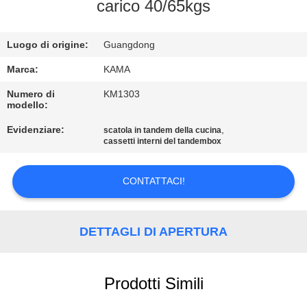
CONTROLLO
carico 40/65kgs
DI
Luogo di origine:
Guangdong
QUALITÀ
Marca:
KAMA
CONTATTICI
Numero di
KM1303
modello:
Evidenziare:
,
scatola in tandem della cucina
RICHIEDA
cassetti interni del tandembox
UNA
CITAZIONE
CONTATTACI!
MAPPA
DETTAGLI DI APERTURA
DEL
SITO
Prodotti Simili