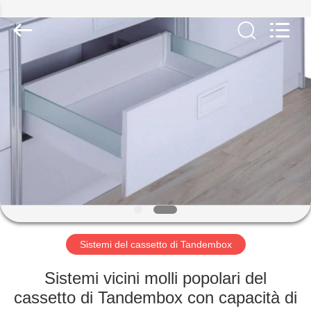
INTERNATIONAL
INDUSTRY
LIMITED.
All
Rights
Reserved.
Developed
by
CASA
ECER
PRODOTTI
CIRCA
NOI
GIRO
DELLA
Sistemi del cassetto di Tandembox
FABBRICA
Sistemi vicini molli popolari del
cassetto di Tandembox con capacità di