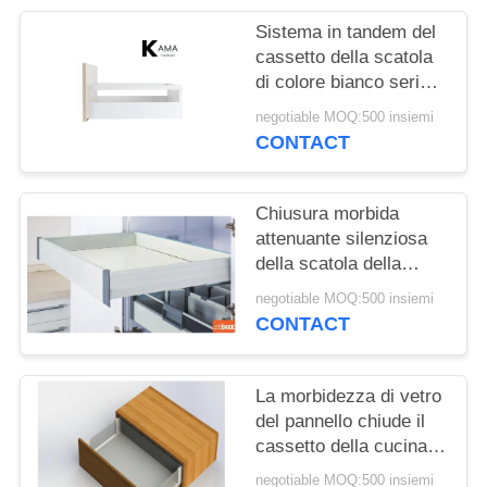
PRIVACY
Sistema in tandem del
POLICY
cassetto della scatola
di colore bianco serico
con la barra quadrata e
negotiable MOQ:500 insiemi
scorrevole di chiusura
CONTACT
molle per l'armadio da
cucina
Chiusura morbida
attenuante silenziosa
della scatola della
cucina del cassetto
negotiable MOQ:500 insiemi
dell'hardware interno in
CONTACT
tandem della mobilia
La morbidezza di vetro
del pannello chiude il
cassetto della cucina
dei sistemi del
negotiable MOQ:500 insiemi