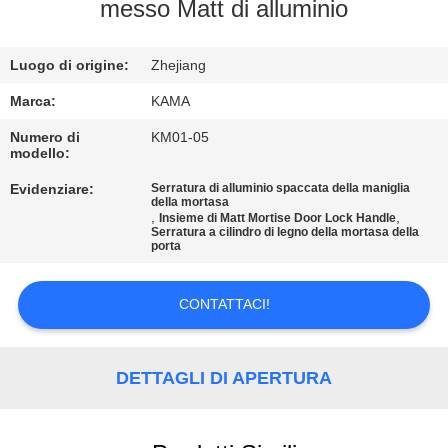
CONTROLLO
messo Matt di alluminio
DI
Luogo di origine:
Zhejiang
QUALITÀ
Marca:
KAMA
CONTATTICI
Numero di
KM01-05
modello:
Evidenziare:
Serratura di alluminio spaccata della maniglia
RICHIEDA
della mortasa
,
,
Insieme di Matt Mortise Door Lock Handle
UNA
Serratura a cilindro di legno della mortasa della
porta
CITAZIONE
CONTATTACI!
MAPPA
DEL
DETTAGLI DI APERTURA
SITO