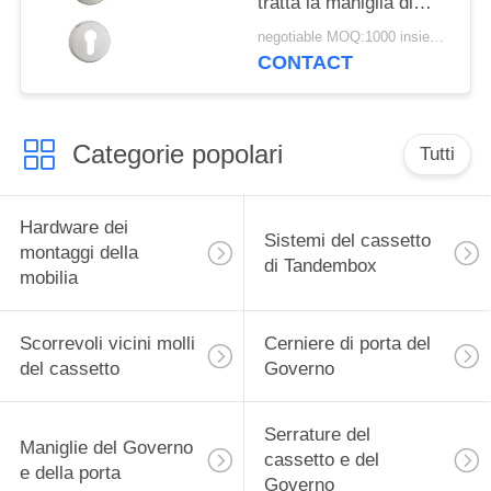
tratta la maniglia di
leva meccanica della
negotiable MOQ:1000 insiemi/colore
mortasa di acciaio
CONTACT
inossidabile 304
Categorie popolari
Tutti
Hardware dei
Sistemi del cassetto
montaggi della
di Tandembox
mobilia
Scorrevoli vicini molli
Cerniere di porta del
del cassetto
Governo
Serrature del
Maniglie del Governo
cassetto e del
e della porta
Governo