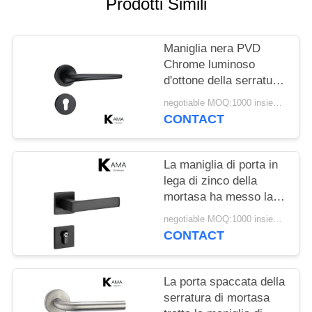
Prodotti Simili
PRIVACY
POLICY
Maniglia nera PVD
Chrome luminoso
d'ottone della serratura
di porta della mortasa
negotiable MOQ:1000 insiemi/colore
di spaccatura della
CONTACT
porta
La maniglia di porta in
lega di zinco della
mortasa ha messo la
serratura di porta
negotiable MOQ:1000 insiemi/colore
dell'interno della
CONTACT
camera da letto 58mm
La porta spaccata della
serratura di mortasa