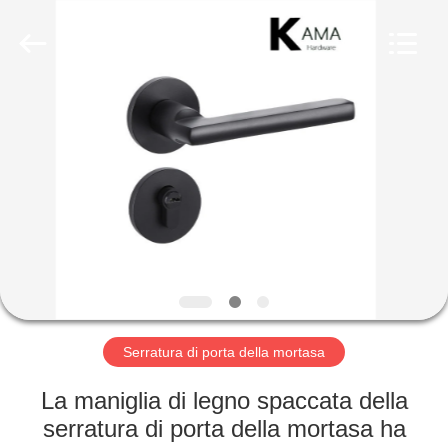
2026
KAMA
INTERNATIONAL
INDUSTRY
LIMITED.
All
Rights
Reserved.
CASA
Developed
by
ECER
PRODOTTI
CIRCA
NOI
GIRO
DELLA
Serratura di porta della mortasa
FABBRICA
La maniglia di legno spaccata della
serratura di porta della mortasa ha